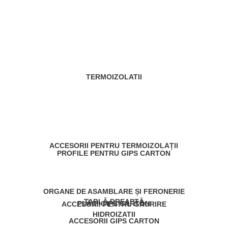
TERMOIZOLATII
ACCESORII PENTRU TERMOIZOLAȚII
PROFILE PENTRU GIPS CARTON
ORGANE DE ASAMBLARE ȘI FERONERIE
TABLĂ DREAPTĂ
PLĂCI GIPS CARTON
ACCESORII PENTRU GĂURIRE
HIDROIZATII
ACCESORII GIPS CARTON