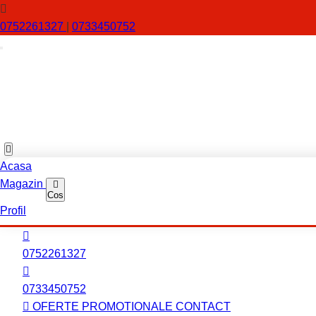
0752261327
|
0733450752
Acasa
Magazin
Cos
Profil
0752261327
0733450752
OFERTE PROMOTIONALE
CONTACT