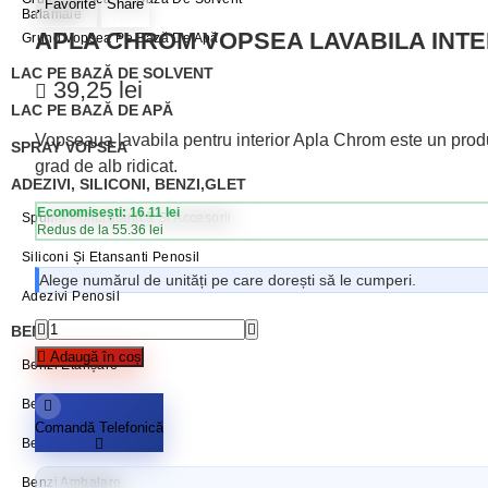
Favorite
Share
Balamale
APLA CHROM VOPSEA LAVABILA INTER
Grund Vopsea Pe Bază De Apă
LAC PE BAZĂ DE SOLVENT
39,25
lei
LAC PE BAZĂ DE APĂ
Vopseaua lavabila pentru interior Apla Chrom este un produs
SPRAY VOPSEA
grad de alb ridicat.
ADEZIVI, SILICONI, BENZI,GLET
Economisești: 16.11 lei
Spumă Poliuretanică Și Accesorii
Redus de la 55.36 lei
Siliconi Și Etansanti Penosil
Alege numărul de unități pe care dorești să le cumperi.
Adezivi Penosil
BENZI ADEZIVE / AUTOADEZIVE
Adaugă în coș
Benzi Etanșare
Benzi Mascare
Comandă Telefonică
Benzi Reparații
Benzi Ambalare