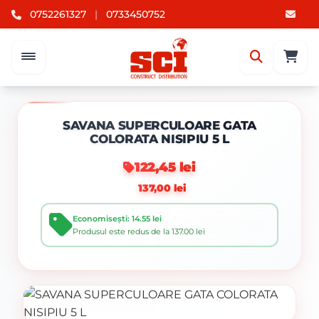
0752261327
|
0733450752
SAVANA SUPERCULOARE GATA
COLORATA NISIPIU 5 L
122,45 lei
137,00 lei
Economisești: 14.55 lei
Produsul este redus de la 137.00 lei