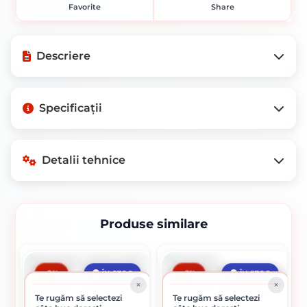
Favorite
Share
Descriere
Vopsea Lavabilă SAVANA
Specificații
SUPERCULOARE NISIPIU - 5L: Culoare și
Eleganță pentru Casa Ta
vopseaua
Detalii tehnice
lavabilă SAVANA SUPERCULOARE Mov
Pastelat
Produse similare
Detalii tehnice
Detalii disponibile în curând
-8%
-9%
ÎN STOC
ÎN STOC
Te rugăm să selectezi
Te rugăm să selectezi