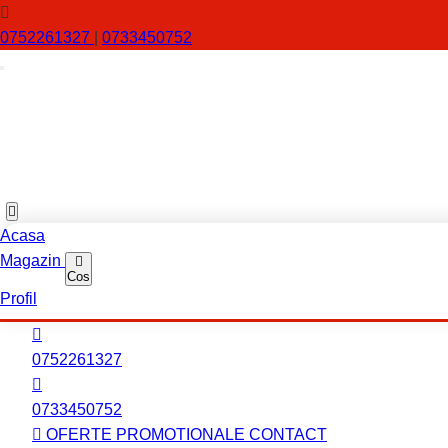
0752261327
|
0733450752
Acasa
Magazin
Cos
Profil
0752261327
0733450752
OFERTE PROMOTIONALE
CONTACT