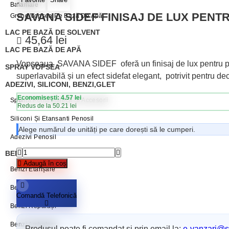
Balamale
SAVANA SIDEF FINISAJ DE LUX PENT
Grund Vopsea Pe Bază De Apă
LAC PE BAZĂ DE SOLVENT
45,64
lei
LAC PE BAZĂ DE APĂ
Vopseaua SAVANA SIDEF oferă un finisaj de lux pentru pereț
SPRAY VOPSEA
superlavabilă și un efect sidefat elegant, potrivit pentru dec
ADEZIVI, SILICONI, BENZI,GLET
Economisești: 4.57 lei
Spumă Poliuretanică Și Accesorii
Redus de la 50.21 lei
Siliconi Și Etansanti Penosil
Alege numărul de unități pe care dorești să le cumperi.
Adezivi Penosil
BENZI ADEZIVE / AUTOADEZIVE
Adaugă în coș
Benzi Etanșare
Benzi Mascare
Comandă Telefonică
Benzi Reparații
Benzi Ambalare
Produsul poate fi comandat și prin email la:
e-vanzari@sc