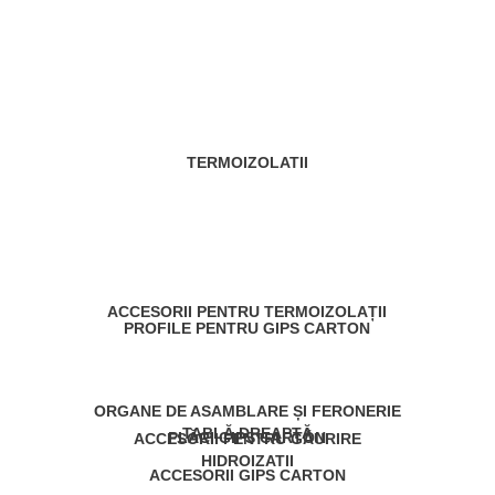
TERMOIZOLATII
ACCESORII PENTRU TERMOIZOLAȚII
PROFILE PENTRU GIPS CARTON
ORGANE DE ASAMBLARE ȘI FERONERIE
TABLĂ DREAPTĂ
PLĂCI GIPS CARTON
ACCESORII PENTRU GĂURIRE
HIDROIZATII
ACCESORII GIPS CARTON