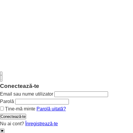
Conectează-te
Email sau nume utilizator
Parolă
Ține-mă minte
Parolă uitată?
Conectează-te
Nu ai cont?
Înregistrează-te