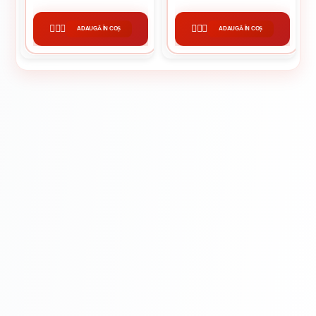
Montaj
ADAUGĂ ÎN COȘ
ADAUGĂ ÎN COȘ
CUMPĂRĂ
CUMPĂRĂ
APLA FILL 2-IN-1 GLET
Întreținere