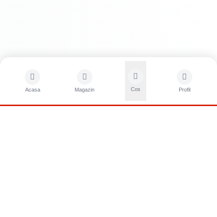
Economie de timp și bani
Versatilitate
Cos
Acasa
Magazin
Profil
CONTACTA?I-NE