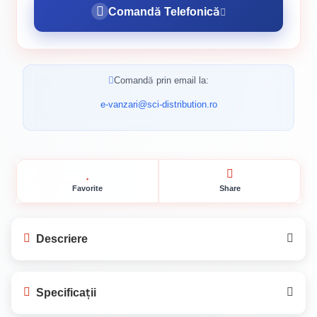
Comandă Telefonică
Comandă prin email la:
e-vanzari@sci-distribution.ro
Favorite
Share
Descriere
APLA FILL 2-IN-1 GLET: Finisaje Interioare
Specificații
Perfecte pentru Proiectele Tale