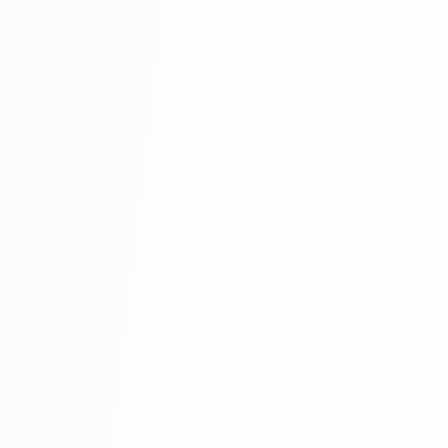
APLA FILL 2-
IN-1
Avantaje APLA FILL 2-IN-1 GLET
Ușurință în aplicare
Finisaj impecabil
Rezistență sporită