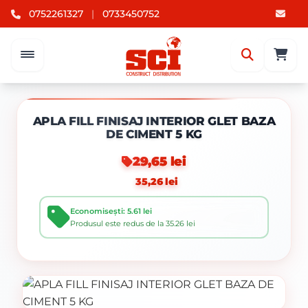
0752261327
|
0733450752
APLA FILL FINISAJ INTERIOR GLET BAZA
DE CIMENT 5 KG
29,65 lei
35,26 lei
Economisești: 5.61 lei
Produsul este redus de la 35.26 lei