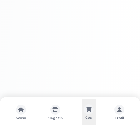
Întreținere
Avantaje APLA FILL FINISAJ INTERIOR
Ușurința în aplicare
Cos
Acasa
Magazin
Profil
Finisaj impecabil