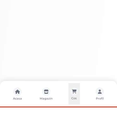
Avantaje APLA FILL 3-IN-1 CHIT
Ușurință în utilizare:
Aplicare simplă,
ideală pentru proiecte DIY.
Versatilitate:
Potrivit pentru umplerea
rosturilor, reparații și finisaje.
Aderență excelentă:
Asigură o fixare
puternică pe gips-carton.
Finisaj neted:
Creează o suprafață
perfectă pentru vopsire.
Rezistență:
Reduce riscul de fisurare și
Cos
Acasa
Magazin
Profil
contracție.