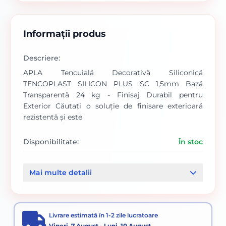
Informații produs
Descriere:
APLA Tencuială Decorativă Siliconică
TENCOPLAST SILICON PLUS SC 1,5mm Bază
Transparentă 24 kg - Finisaj Durabil pentru
Exterior Căutați o soluție de finisare exterioară
rezistentă și este
Disponibilitate:
În stoc
Cod produs:
SVN5738705
Mai multe detalii
Categorii:
BAZE TENCUIELI DECORATIVE STRUCTURATE
Tencuială decorativă
AplaTenco Plast Silicon
Vopsele
Livrare estimată în 1-2 zile lucratoare
Vineri, 7 August - Luni, 10 August