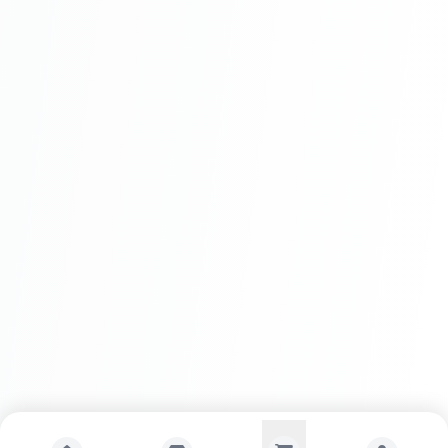
Avantaje APLA TENCOPLAST SILICON
PLUS
Rezistență superioară la factorii de
mediu
Aspect decorativ deosebit
Ușurință
în aplicare
Permeabilitate