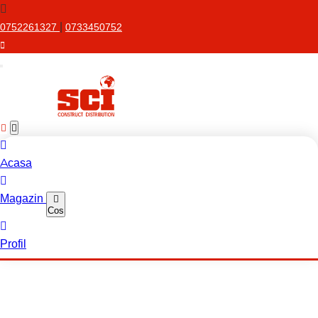
|
0752261327
0733450752
Acasa
Magazin
Cos
Profil