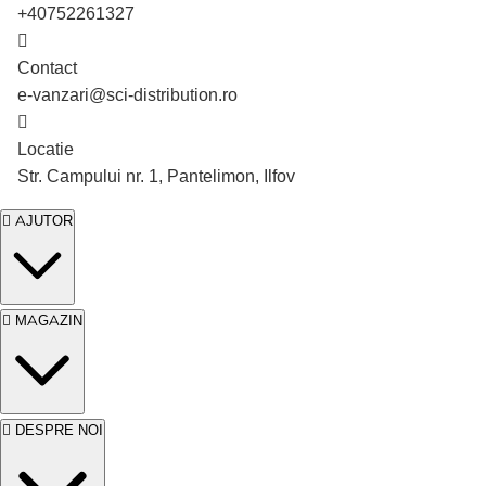
+40752261327
Contact
e-vanzari@sci-distribution.ro
În stoc
Locatie
-11%
Str. Campului nr. 1, Pantelimon, Ilfov
Cutie de 5 Kg
AJUTOR
MAGAZIN
DESPRE NOI