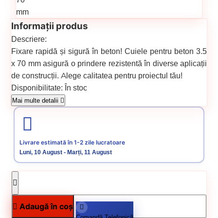
Informații produs
Descriere:
Fixare rapidă și sigură în beton! Cuiele pentru beton 3.5
x 70 mm asigură o prindere rezistentă în diverse aplicații
de construcții. Alege calitatea pentru proiectul tău!
Disponibilitate:
În stoc
Cod produs:
00000255
Mai multe detalii
Categorii:
Cuie constructii
Cuie pentru beton
Livrare estimată în 1-2 zile lucratoare
Luni, 10 August - Marți, 11 August
Adaugă în coș
Comandă Telefonică