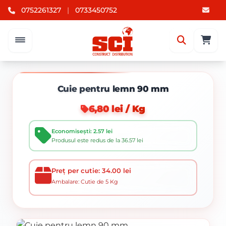
0752261327
|
0733450752
Cuie pentru lemn 90 mm
6,80 lei / Kg
Economisești: 2.57 lei
Produsul este redus de la 36.57 lei
Preț per cutie: 34.00 lei
Ambalare: Cutie de 5 Kg