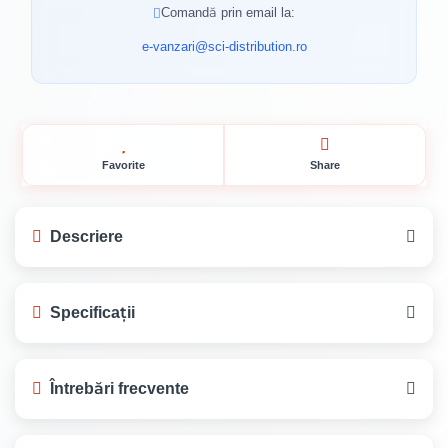
Comandă prin email la:
e-vanzari@sci-distribution.ro
Favorite
Share
Descriere
Cuie pentru Lemn 200 mm – Soluția
Specificații
Robustă pentru Construcții
cuie pentru lemn 200
Greutate
5 kg
Întrebări frecvente
Tip Produs
Cuie pentru lemn