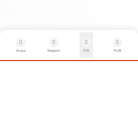
Cos
Acasa
Magazin
Profil
CONTACTA?I-NE
Sunati-ne