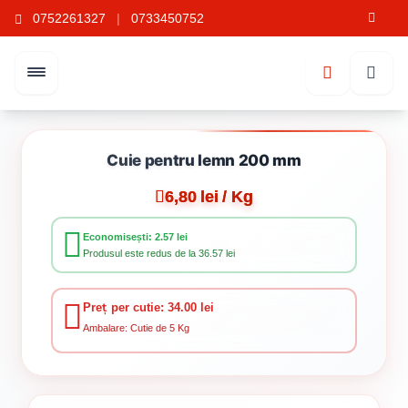
0752261327
|
0733450752
Cuie pentru lemn 200 mm
6,80 lei / Kg
Economisești: 2.57 lei
Produsul este redus de la 36.57 lei
Preț per cutie: 34.00 lei
Ambalare: Cutie de 5 Kg