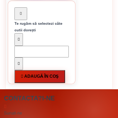
Te rugăm să selectezi câte
cutii dorești
Cuie wagnere 1.6 x 30 mm
În stoc
În stoc
17.93 Lei / Kg
-9%
Cuie 100 cuie
Preț per cutie:
89.65 lei
Cutie de 5kg
ADAUGĂ ÎN COȘ
CUMPĂRĂ
CONTACTA?I-NE
Sunati-ne