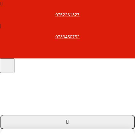
0752261327
|
0733450752