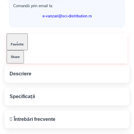
Comandă prin email la:
e-vanzari@sci-distribution.ro
Favorite
Share
Descriere
Cuie pentru lemn 80 mm -
Specificații
Fixare sigură și durabilă
Greutate
5 kg
Întrebări frecvente
cuie pentru lemn 80
Tip Produs
Cuie pentru lemn