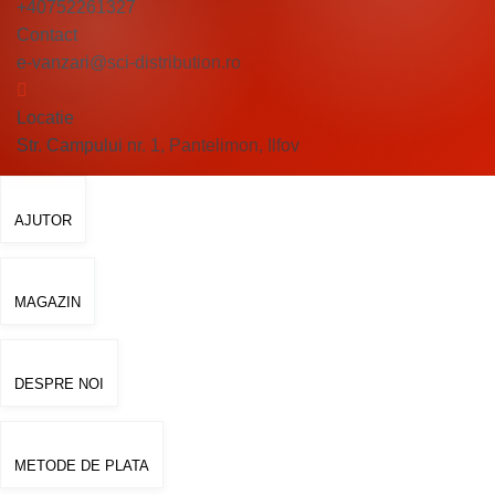
+40752261327
Contact
e-vanzari@sci-distribution.ro
Locatie
Str. Campului nr. 1, Pantelimon, Ilfov
În stoc
-3%
AJUTOR
Cutie de 5 Kg
MAGAZIN
DESPRE NOI
METODE DE PLATA