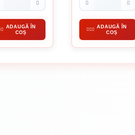
6.80 Lei / Kg
6.80 Lei / Kg
Preț per cutie:
34.00 lei
Preț per cutie:
34.00 lei
ntru Lemn
Cuie Pentru Lemn
ADAUGĂ ÎN
ADAUGĂ ÎN
COȘ
COȘ
CUMPĂRĂ
CUMPĂRĂ