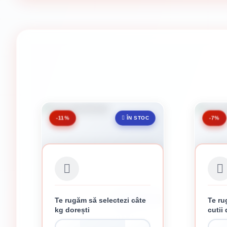
-11%
-7%
ÎN STOC
Te rugăm să selectezi câte
Te ru
CUTIE DE 5 KG
kg dorești
cutii 
CUIE SITA 40 MM
CUIE