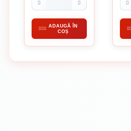
9.52 Lei / kilogram
Preț per kilogram:
47.60 lei
Cuie Constructii
Cuie Pe
ADAUGĂ ÎN
COȘ
CUMPĂRĂ