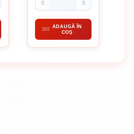
0.09 Lei / bucata
Preț per cutie:
9.00 lei
Cuie Constructii
ADAUGĂ ÎN
COȘ
CUMPĂRĂ