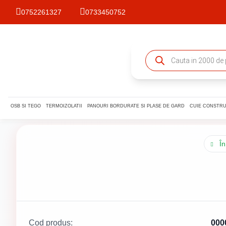
0752261327
0733450752
OSB SI TEGO
TERMOIZOLATII
PANOURI BORDURATE SI PLASE DE GARD
CUIE CONSTRU
În
Cod produs:
000