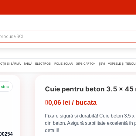
CȚII ȘI SÂRMĂ
TABLĂ
ELECTROZI
FOLIE SOLAR
GIPS CARTON
ȚEVI
VOPSELE ȘI TENCUI
 stoc
Cuie pentru beton 3.5 x 4
0,06 lei / bucata
Fixare sigură și durabilă! Cuie beton 3.5 
din beton. Asigură stabilitate excelentă în
detalii!
00254