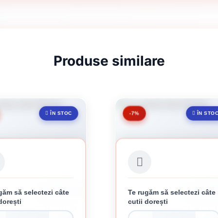
Produse similare
-7%
ÎN STOC
ÎN STO
găm să selectezi câte
Te rugăm să selectezi câte
CUTIE DE 5 KG
CUTIE DE 
dorești
cutii dorești
 PENTRU LEMN 80 MM
CUIE PENTRU LEMN 60 