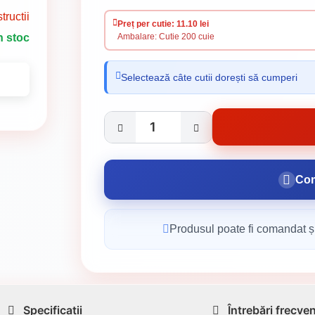
tructii
Preț per cutie: 11.10 lei
n stoc
Ambalare: Cutie 200 cuie
Selectează câte cutii dorești să cumperi
Com
Produsul poate fi comandat și
Specificații
Întrebări frecve