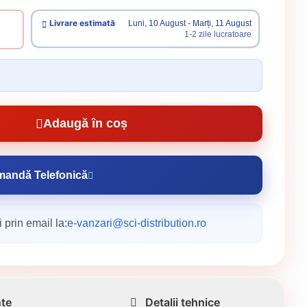
Livrare estimată
Luni, 10 August - Marți, 11 August
1-2 zile lucratoare
Adaugă în coș
andă Telefonică
 prin email la:
e-vanzari@sci-distribution.ro
nte
Detalii tehnice