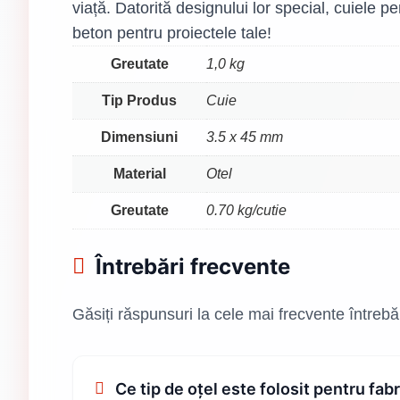
viață. Datorită designului lor special, cuiele 
beton pentru proiectele tale!
Greutate
1,0 kg
Tip Produs
Cuie
Dimensiuni
3.5 x 45 mm
Material
Otel
Greutate
0.70 kg/cutie
Întrebări frecvente
Găsiți răspunsuri la cele mai frecvente întreb
Ce tip de oțel este folosit pentru fa