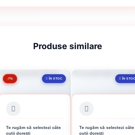
Produse similare
-7%
ÎN STOC
ÎN STO
CUTIE 100 
Te rugăm să selectezi câte
Te rugăm să selectezi câte
CUTIE DE 5 KG
CUIE PENTRU BETON 3.5
cutii dorești
cutii dorești