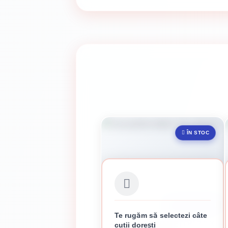
ÎN STOC
CUTIE 200 DE CUIE
Te rugăm să selectezi câte
CUIE PENTRU BETON 3.8 X
cutii dorești