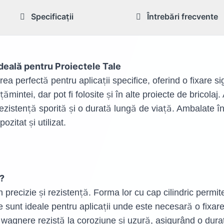
Specificații
Întrebări frecvente
Ideală pentru Proiectele Tale
ea perfectă pentru aplicații specifice, oferind o fixare si
țămintei, dar pot fi folosite și în alte proiecte de bricolaj
zistență sporită și o durată lungă de viață. Ambalate înt
zitat și utilizat.
e?
recizie și rezistență. Forma lor cu cap cilindric permite 
e sunt ideale pentru aplicații unde este necesară o fixare
e wagnere rezistă la coroziune și uzură, asigurând o dura