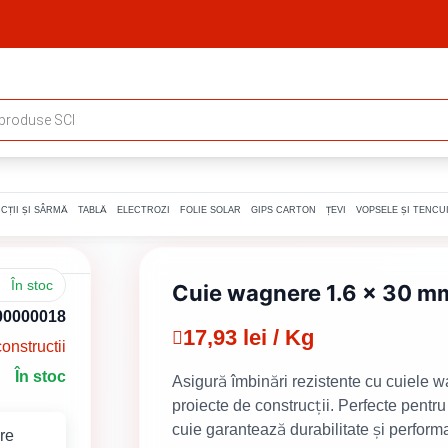
CȚII ȘI SÂRMĂ
TABLĂ
ELECTROZI
FOLIE SOLAR
GIPS CARTON
ȚEVI
VOPSELE ȘI TENCUI
În stoc
Cuie wagnere 1.6 x 30 m
00000018
17,93 lei / Kg
onstructii
În stoc
Asigură îmbinări rezistente cu cuiele 
proiecte de construcții. Perfecte pentr
cuie garantează durabilitate și perform
re