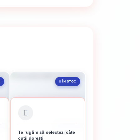
C
ÎN STOC
CUIE
CUTIE 100 CUIE
Te rugăm să selectezi câte
 X
CUIE PENTRU BETON 4.5 X
cutii dorești