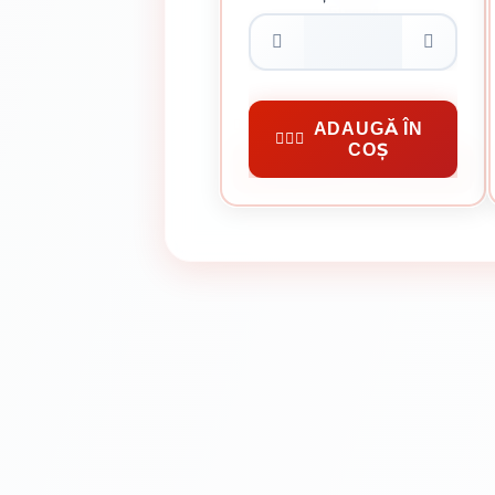
50 MM
0.08 Lei / bucata
Preț per cutie:
15.53 lei
Cuie Constructii
ADAUGĂ ÎN
COȘ
CUMPĂRĂ