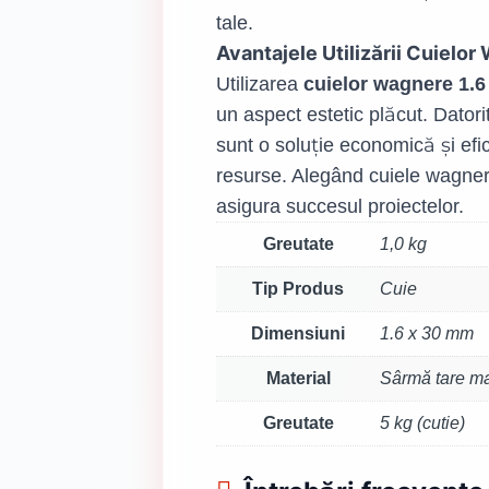
tale.
Avantajele Utilizării Cuielo
Utilizarea
cuielor wagnere 1.6
un aspect estetic plăcut. Datori
sunt o soluție economică și efic
resurse. Alegând cuiele wagnere,
asigura succesul proiectelor.
Greutate
1,0 kg
Tip Produs
Cuie
Dimensiuni
1.6 x 30 mm
Material
Sârmă tare m
Greutate
5 kg (cutie)