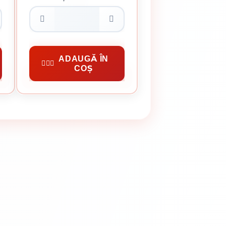
80 MM
0.15 Lei / bucata
Preț per cutie:
14.50 lei
Cuie Constructii
ADAUGĂ ÎN
COȘ
CUMPĂRĂ