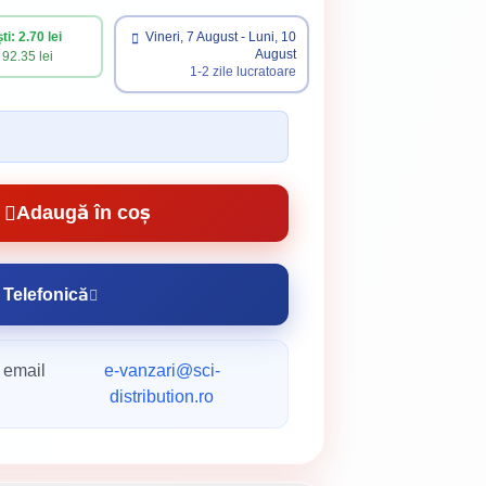
i: 2.70 lei
Vineri, 7 August - Luni, 10
August
92.35 lei
1-2 zile lucratoare
Adaugă în coș
Telefonică
 email
e-vanzari@sci-
distribution.ro