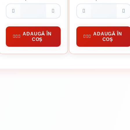
CUIE PENTRU LEMN 150 MM
70 MM
6.80 Lei / Kg
0.09 Lei / bucata
Preț per cutie:
34.00 lei
Preț per cutie:
8.63 lei
Cuie Pentru Lemn
Cuie Constructii
ADAUGĂ ÎN
ADAUGĂ ÎN
COȘ
COȘ
CUMPĂRĂ
CUMPĂRĂ