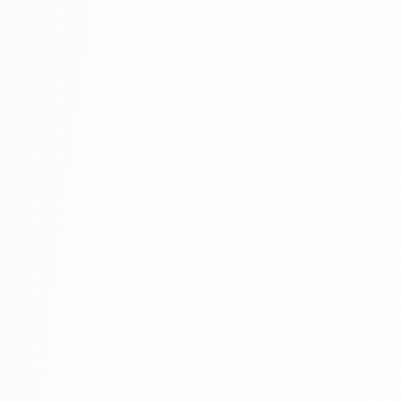
Secțiune Întreținere
Avantajele Cuielor Sita 30 mm
cuielor sita 30 mm