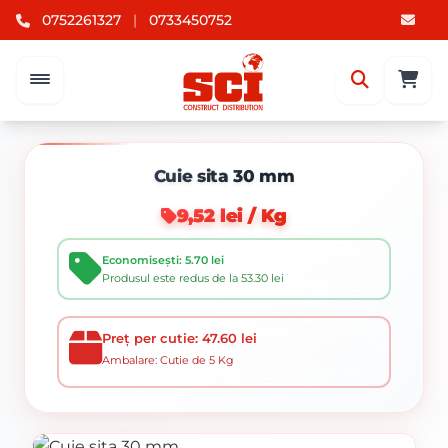
0752261327
|
0733450752
Cuie sita 30 mm
9,52 lei / Kg
Economisești: 5.70 lei
Produsul este redus de la 53.30 lei
Preț per cutie: 47.60 lei
Ambalare: Cutie de 5 Kg