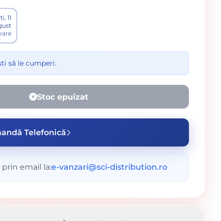
i, 11
gust
toare
ti să le cumperi.
Stoc epuizat
andă Telefonică
prin email la:
e-vanzari@sci-distribution.ro