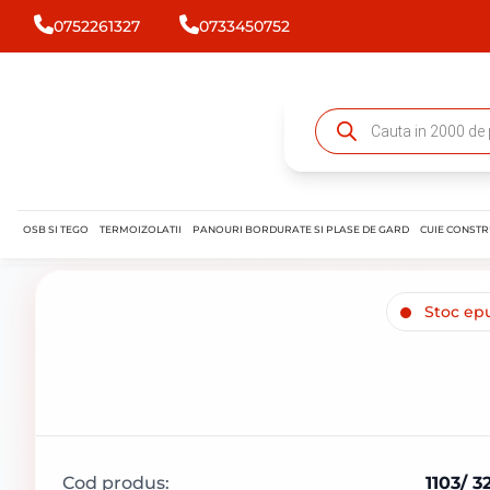
0752261327
0733450752
OSB SI TEGO
TERMOIZOLATII
PANOURI BORDURATE SI PLASE DE GARD
CUIE CONSTR
Stoc epu
Cod produs:
1103/ 