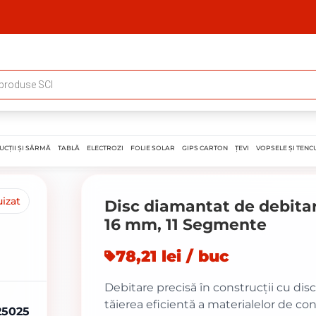
UCȚII ȘI SÂRMĂ
TABLĂ
ELECTROZI
FOLIE SOLAR
GIPS CARTON
ȚEVI
VOPSELE ȘI TENCU
izat
Disc diamantat de debitar
16 mm, 11 Segmente
78,21 lei / buc
Debitare precisă în construcții cu di
tăierea eficientă a materialelor de con
325025