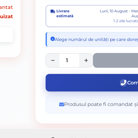
antat
Livrare
Luni, 10 August - Marț
uizat
estimată
Au
1-2 zile lucra
Alege numărul de unități pe care doreș
Com
Produsul poate fi comandat și 