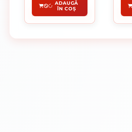
Disc Diamantat
Disc 
ADAUGĂ
ÎN COȘ
CUMPĂRĂ