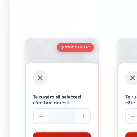
STOC EPUIZAT
Te rugăm să selectezi
Te ru
câte buc dorești
câte 
DISC DIAMANTAT DE TIP
D
OALĂ KLINGSPOR, DS 600
KLIN
B, 125 X 7,2 X 22,23 MM 20
EXTR
490.93 lei / buc
SEGMENTE