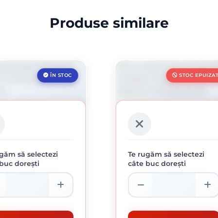
Produse similare
ÎN STOC
STOC EPUIZA
găm să selectezi
Te rugăm să selectezi
buc dorești
câte buc dorești
ISC DIAMANTAT
DISC DIAMANTAT DE TI
GSPOR, DT 300 UT
OALĂ KLINGSPOR, DS 6
A, 230 X 2,5 X 22,23
A, 125 X 7,2 X 22,23 MM 
108.15 lei / buc
216.37 lei / buc
MM
SEGMENTE