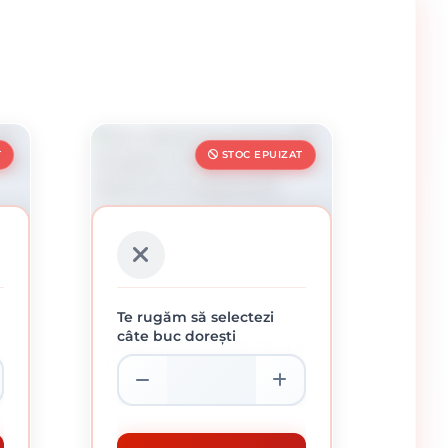
T
STOC EPUIZAT
Te rugăm să selectezi
câte buc dorești
P
DISC DIAMANTAT DE TIP
00
OALĂ KLINGSPOR, DS 300
18
B, 100 X 7 X 22,23 MM 14
149.35 lei / buc
SEGMENTE