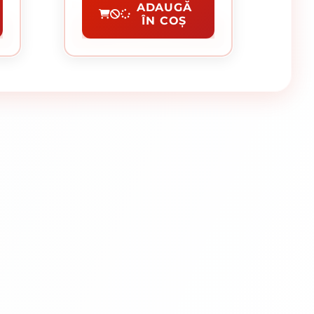
Disc Diamantat
ADAUGĂ
ÎN COȘ
CUMPĂRĂ