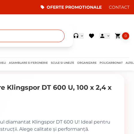
OFERTE PROMOTIONALE
CONTACT
0
IELI
ASAMBLARE SI FERONERIE
SCULE SI UNELTE
ORGANIZARE
POLICARBONAT
ALTEL
e Klingspor DT 600 U, 100 x 2,4 x
scul diamantat Klingspor DT 600 U! Ideal pentru
strucții. Alege calitate și performanță.