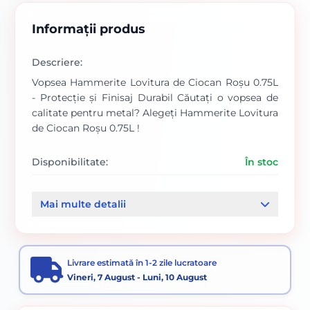
Informații produs
Descriere:
Vopsea Hammerite Lovitura de Ciocan Roșu 0.75L
- Protecție și Finisaj Durabil Căutați o vopsea de
calitate pentru metal? Alegeți Hammerite Lovitura
de Ciocan Roșu 0.75L !
Disponibilitate:
În stoc
Cod produs:
SVN5093552
Mai multe detalii
Categorii:
PE BAZA DE SOLVENT
PE BAZA DE SOLVENT
Vopsele pentru lemn și metal
Livrare estimată în 1-2 zile lucratoare
Vopsea aspect lovitură de ciocan
Vopsele
Vineri, 7 August - Luni, 10 August