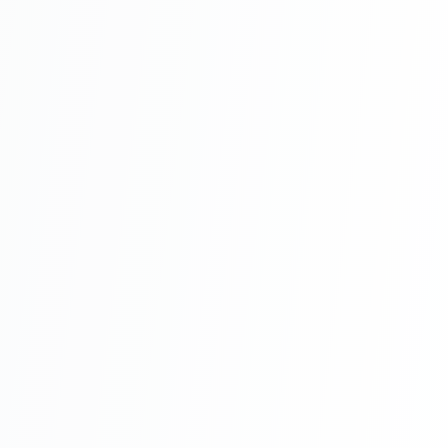
Montaj
Pregătirea suprafeței:
Aplicarea vopselei:
Uscare: