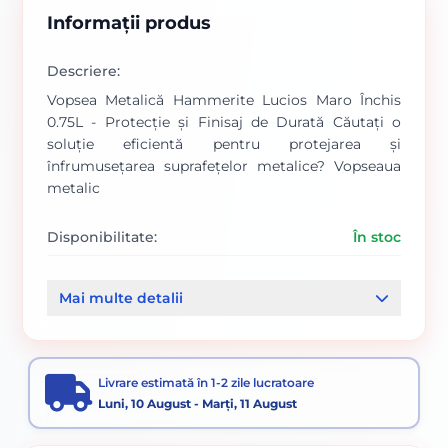
Informații produs
Descriere:
Vopsea Metalică Hammerite Lucios Maro Închis
0.75L - Protecție și Finisaj de Durată Căutați o
soluție eficientă pentru protejarea și
înfrumusețarea suprafețelor metalice? Vopseaua
metalic
Disponibilitate:
În stoc
Cod produs:
SVN5093855
Mai multe detalii
Categorii:
PE BAZA DE SOLVENT
PE BAZA DE SOLVENT
Vopsele pentru lemn și metal
Livrare estimată în 1-2 zile lucratoare
Vopsea aspect lovitură de ciocan
Vopsele
Luni, 10 August - Marți, 11 August