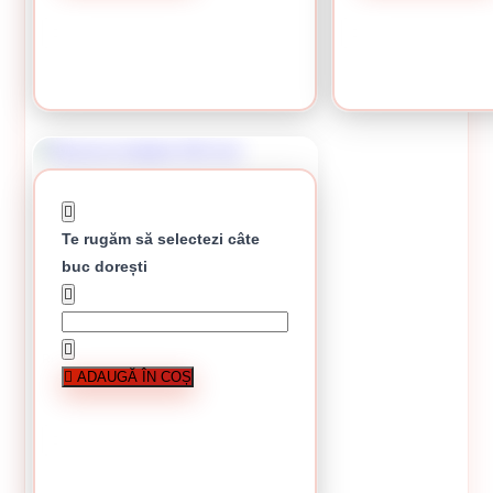
CUMPĂRĂ
CUMPĂRĂ
Te rugăm să selectezi câte
buc dorești
Rezerva trafalet 250 mm
ADAUGĂ ÎN COȘ
În stoc
15.59 lei / buc
În stoc
CUMPĂRĂ