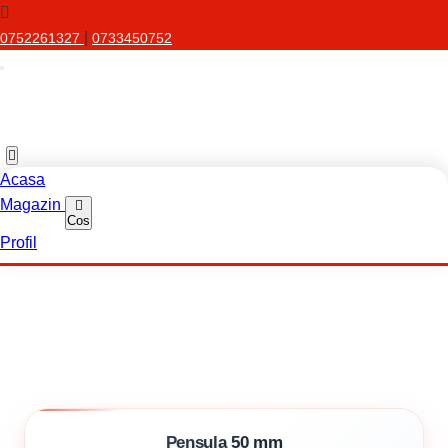
|
0752261327
0733450752
Acasa
Magazin
Cos
Profil
Pensula 50 mm