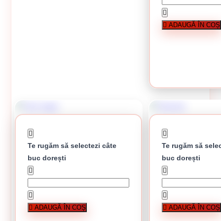
Lopata
ADAUGĂ ÎN COȘ
17.21 lei
CUMPĂRĂ
Te rugăm să selectezi câte
Te rugăm să selec
buc dorești
buc dorești
Cozi sapa
Cancioc
ADAUGĂ ÎN COȘ
ADAUGĂ ÎN COȘ
16.32 lei / buc
În stoc
12.91 lei