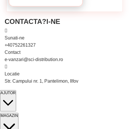
CONTACTA?I-NE
Sunati-ne
+40752261327
Contact
e-vanzari@sci-distribution.ro
Locatie
În stoc
Str. Campului nr. 1, Pantelimon, Ilfov
AJUTOR
MAGAZIN