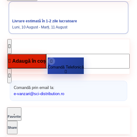
Categorii:
Pensule si trafaleti
Unelte si scule
Livrare estimată în 1-2 zile lucratoare
Luni, 10 August - Marți, 11 August
Adaugă în coș
Comandă Telefonică
Comandă prin email la:
e-vanzari@sci-distribution.ro
Favorite
Share