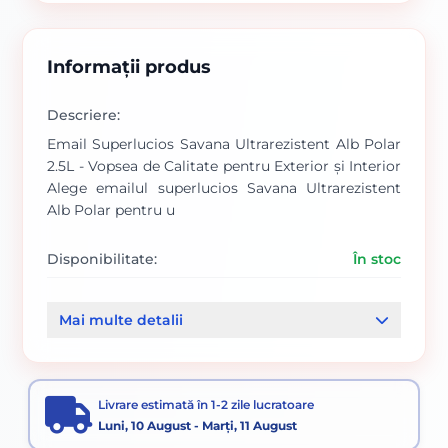
Informații produs
Descriere:
Email Superlucios Savana Ultrarezistent Alb Polar
2.5L - Vopsea de Calitate pentru Exterior și Interior
Alege emailul superlucios Savana Ultrarezistent
Alb Polar pentru u
Disponibilitate:
În stoc
Cod produs:
SVN5738216
Mai multe detalii
Categorii:
PE BAZA DE SOLVENT
PE BAZA DE SOLVENT
Vopsele pentru lemn și metal
Livrare estimată în 1-2 zile lucratoare
Vopsea email superlucios
Vopsele
Luni, 10 August - Marți, 11 August