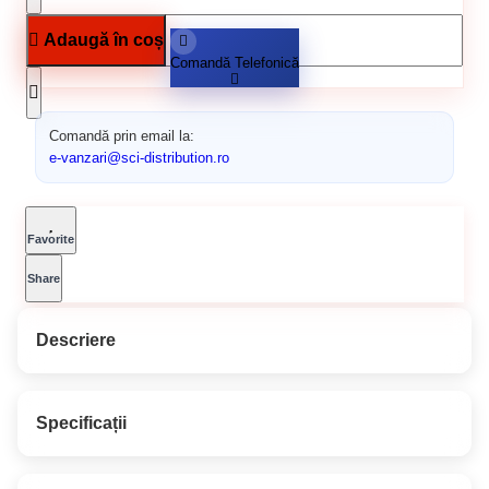
Adaugă în coș
Comandă Telefonică
Comandă prin email la:
e-vanzari@sci-distribution.ro
Favorite
Share
Descriere
SAVANA ULTRAREZIST
Specificații
EMAIL SUPERLUCIOS Roșu