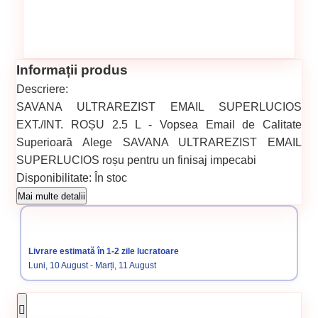
Informații produs
Descriere:
SAVANA ULTRAREZIST EMAIL SUPERLUCIOS
EXT./INT. ROȘU 2.5 L - Vopsea Email de Calitate
Superioară Alege SAVANA ULTRAREZIST EMAIL
SUPERLUCIOS roșu pentru un finisaj impecabi
Disponibilitate:
În stoc
Cod produs:
SVN5738215
Mai multe detalii
Categorii:
PE BAZA DE SOLVENT
PE BAZA DE SOLVENT
Vopsele pentru lemn și metal
Vopsea email superlucios
Livrare estimată în 1-2 zile lucratoare
Vopsele
Luni, 10 August - Marți, 11 August