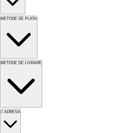
menține aspectul impecabil al suprafețelor.
Avantaje
METODE DE PLATA
Rezistența
la intemperii este un avantaj major.
Vopseaua protejează suprafețele împotriva
ploii, soarelui și variațiilor de temperatură.
Astfel, suprafețele tale vor fi protejate pe
termen lung. Finisajul
superlucios
oferă un
METODE DE LIVRARE
aspect estetic deosebit. Culoarea roșu vibrant
adaugă personalitate spațiului. Este un produs
ideal pentru proiecte de renovare și construcție.
Ușurința în aplicare și întreținere simplifică
procesul de vopsire. Economisești timp și bani.
Bucură-te de rezultate profesionale cu efort
ADRESA
minim.
SAVANA ULTRAREZIST EMAIL
SUPERLUCIOS
este alegerea perfectă!