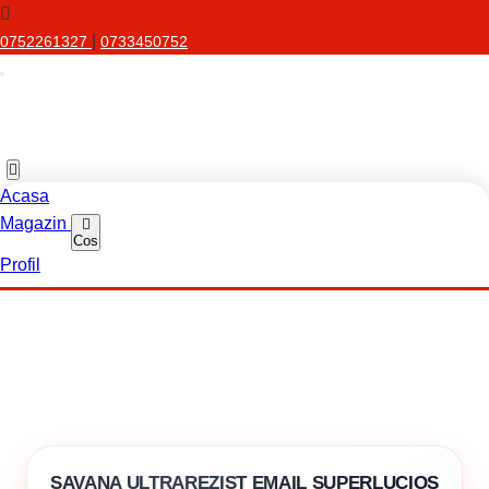
|
0752261327
0733450752
Acasa
Magazin
Cos
Profil
SAVANA ULTRAREZIST EMAIL SUPERLUCIOS