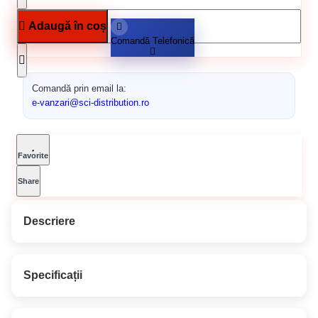
Adaugă în coș
Comandă Telefonică
Comandă prin email la:
e-vanzari@sci-distribution.ro
Favorite
Share
Descriere
SAVANA ULTRAREZIST LAC
Specificații
PENTRU - SAVANA