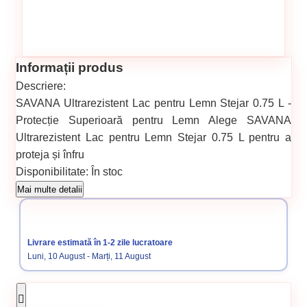
Informații produs
Descriere:
SAVANA Ultrarezistent Lac pentru Lemn Stejar 0.75 L -
Protecție Superioară pentru Lemn Alege SAVANA
Ultrarezistent Lac pentru Lemn Stejar 0.75 L pentru a
proteja și înfru
Disponibilitate:
În stoc
Cod produs:
SVN5738275
Mai multe detalii
Categorii:
Balamale
Livrare estimată în 1-2 zile lucratoare
Luni, 10 August - Marți, 11 August