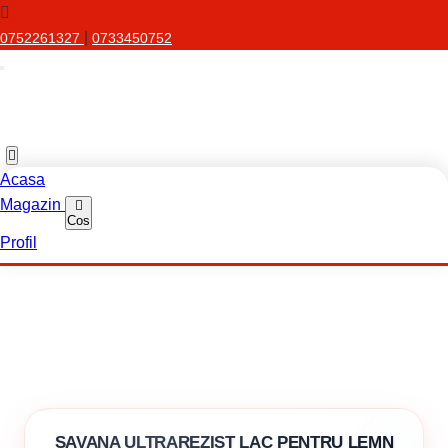
|
0752261327
0733450752
Acasa
Magazin
Cos
Profil
SAVANA ULTRAREZIST LAC PENTRU LEMN