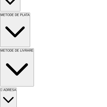
impecabil. Economisești timp și bani datorită
durabilității sale. Alege calitatea și protecția cu
METODE DE PLATA
SAVANA ULTRAREZIST LAC PENTRU
lemn
stejar.
METODE DE LIVRARE
ADRESA