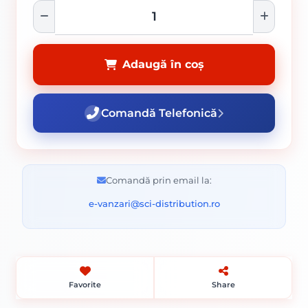
Adaugă în coș
Comandă Telefonică
Comandă prin email la:
e-vanzari@sci-distribution.ro
Favorite
Share