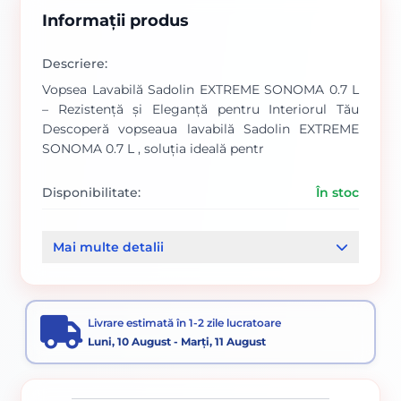
Informații produs
Descriere:
Vopsea Lavabilă Sadolin EXTREME SONOMA 0.7 L
– Rezistență și Eleganță pentru Interiorul Tău
Descoperă vopseaua lavabilă Sadolin EXTREME
SONOMA 0.7 L , soluția ideală pentr
Disponibilitate:
În stoc
Cod produs:
SVN5271663
Mai multe detalii
Categorii:
PE BAZA DE APA
Livrare estimată în 1-2 zile lucratoare
Luni, 10 August - Marți, 11 August