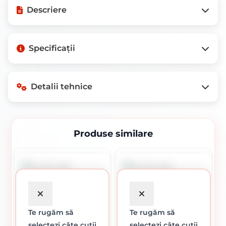
Descriere
Mod de ambalare: Cutie de 50 bucati.
Specificații
Pretul de 164.60 lei este pentru 1 cutie.
Surubul cu cap hexagonal 10 x 120 mm este confectionat
din otel, conform standardului DIN 933 cu finsaj de culoare
alb zincat si este destinat uzului general. Surubul
Greutate
1,0 kg
Detalii tehnice
hexagonal are total.
Caracteristici:
Diametru: 10 mm
Lungime: 120 mm
Produse similare
Detalii tehnice
Detalii disponibile în curând
În pregătire
Te rugăm să
Te rugăm să
selectezi câte cutii
selectezi câte cutii