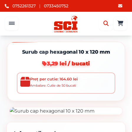
0752261327
|
0733450752
Surub cap hexagonal 10 x 120 mm
3,29 lei / bucati
Preț per cutie: 164.60 lei
Ambalare: Cutie de 50 bucati