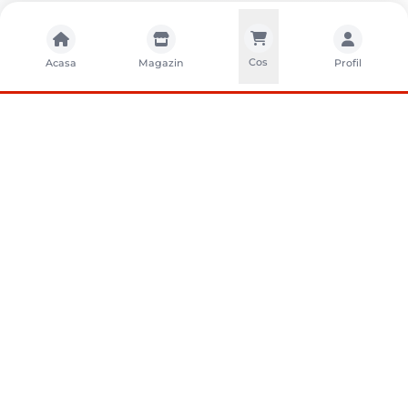
Cos
Acasa
Magazin
Profil
CONTACTA?I-NE
Sunati-ne
+40752261327
Contact
e-vanzari@sci-distribution.ro