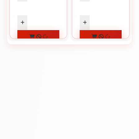
mm
mm
1.05 Lei / bucati
0.52 Lei / bucati
Preț per cutie:
105.00 lei
Preț per cutie:
52.00 lei
CUMPĂRĂ
CUMPĂRĂ
ADAUGĂ ÎN
ADAUGĂ ÎN
COȘ
COȘ