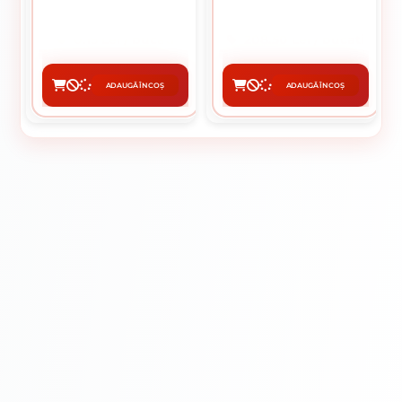
0.15 Lei / bucati
208.50 Lei / bucati
Preț per cutie:
73.00 lei
Preț per cutie:
52125.00 lei
ADAUGĂ ÎN COȘ
ADAUGĂ ÎN COȘ
CUMPĂRĂ
CUMPĂRĂ