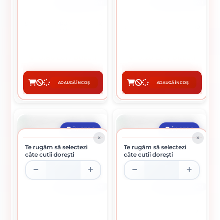
CUTIE DE 100 BUCATI
CUTIE DE 1000 BUCATI
SURUB PENTRU BETON 7.5 X
SAIBA PLATA SPECIALA M10
152 MM
0.80 Lei / bucati
0.20 Lei / bucati
Preț per cutie:
79.90 lei
Preț per cutie:
195.00 lei
ADAUGĂ ÎN COȘ
ADAUGĂ ÎN COȘ
CUMPĂRĂ
CUMPĂRĂ
ÎN STOC
ÎN STOC
Te rugăm să selectezi
Te rugăm să selectezi
câte cutii dorești
câte cutii dorești
CUTIE DE 500 BUCATI
CUTIE DE 250 BUCATI
PIULITA HEXAGONALA M10
PIULITA HEXAGONALA M12