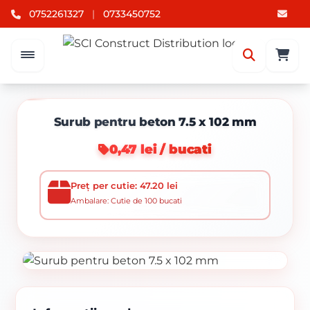
0752261327
|
0733450752
Surub pentru beton 7.5 x 102 mm
0,47 lei / bucati
Preț per cutie: 47.20 lei
Ambalare: Cutie de 100 bucati