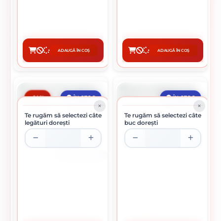
0.55 lei / buc
0.79 lei / buc
ADAUGĂ ÎN COȘ
ADAUGĂ ÎN COȘ
CUMPĂRĂ
CUMPĂRĂ
-14%
ÎN STOC
ÎN STOC
Te rugăm să selectezi câte
Te rugăm să selectezi câte
legături dorești
buc dorești
LEGATURA 12 BUCATI
PROFIL CD 60 3000 X 0.4 MM
BRIDA REGLABILA 0.8 MM
8.21 Lei / buc
0.90 lei / buc
Preț per legatura:
98.53 lei