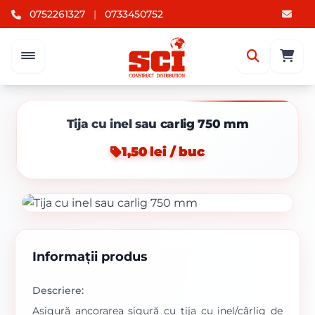
0752261327
|
0733450752
Tija cu inel sau carlig 750 mm
1,50 lei / buc
Informații produs
Descriere:
Asigură ancorarea sigură cu tija cu inel/cârlig de