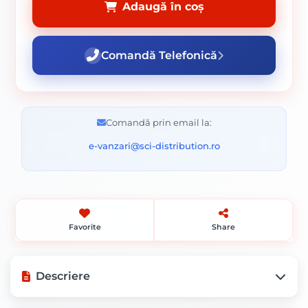
Adaugă în coș
Comandă Telefonică
Comandă prin email la:
e-vanzari@sci-distribution.ro
Favorite
Share
Descriere