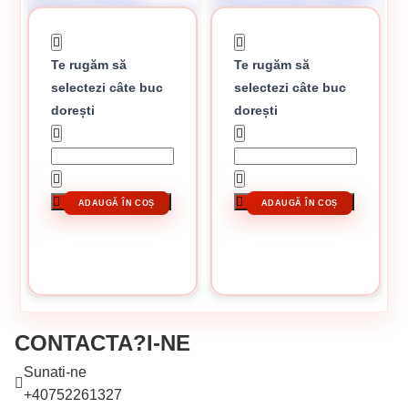
Te rugăm să
Te rugăm să
selectezi câte buc
selectezi câte buc
dorești
dorești
În stoc
În stoc
Disc de polizat Klingspor, A 24
Disc debitare Klingspor, A 24
Extra, 125 x 6 x 22,23 mm
Extra, 125 x 2,5 x 22,23 mm
11.03 lei / buc
6.02 lei / buc
ADAUGĂ ÎN COȘ
ADAUGĂ ÎN COȘ
CUMPĂRĂ
CUMPĂRĂ
CONTACTA?I-NE
Sunati-ne
+40752261327