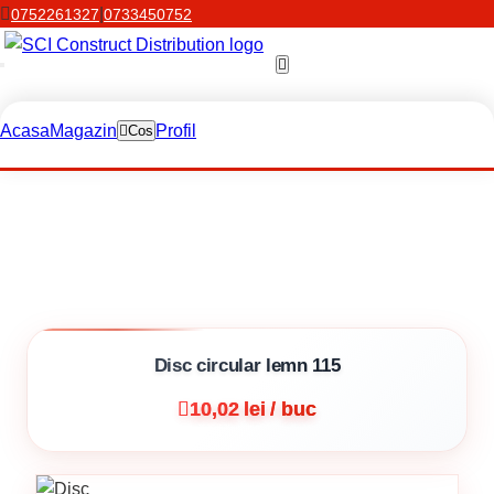
|
0752261327
0733450752
Acasa
Magazin
Profil
Cos
Disc circular lemn 115
10,02 lei / buc